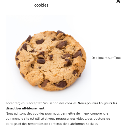
cookies
producteurs » prévue par
l’article L. 541-10 du code de
l’environnement
a été mise en place par le
décret n° 2020-
1249 du 12 octobre 2020
.
Cette instance unique de gouvernance des filières à
responsabilité élargie des producteurs (REP) remplace les
commissions transversales et spécifiques des filières de
En cliquant sur “Tout
responsabilité élargie des producteurs.
Retrouvez l’article sur la commission inter-filières de
responsabilité élargie des producteurs
ici
.
accepter”, vous acceptez l’utilisation des cookies.
Vous pourrez toujours les
désactiver ultérieurement.
Nous utilisons des cookies pour nous permettre de mieux comprendre
comment le site est utilisé et vous proposer des vidéos, des boutons de
partage, et des remontées de contenus de plateformes sociales.